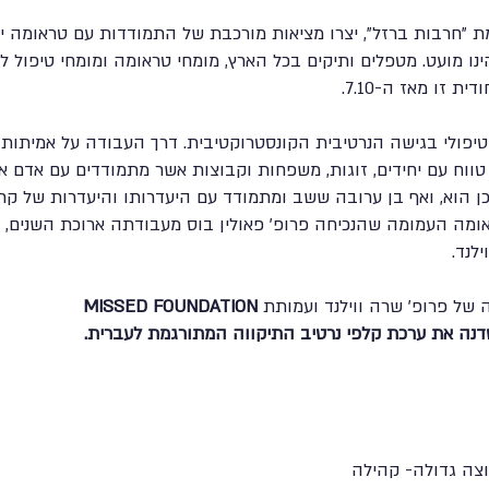
בר ומלחמת "חרבות ברזל", יצרו מציאות מורכבת של התמודדות עם טראומה
הינו מועט. מטפלים ותיקים בכל הארץ, מומחי טראומה ומומחי טיפול ל
ת זו מאז ה-7.10.
יפולי בגישה הנרטיבית הקונסטרוקטיבית. דרך העבודה על אמיתות 
וח עם יחידים, זוגות, משפחות וקבוצות אשר מתמודדים עם אדם אה
ן הוא, ואף בן ערובה ששב ומתמודד עם היעדרותו והיעדרות של קרוב
אומה העמומה שהנכיחה פרופ' פאולין בוס מעבודתה ארוכת השנים, ו
ילנד.
 של פרופ’ שרה ווילנד ועמותת
MISSED FOUNDATION
ה את ערכת קלפי נרטיב התיקווה המתורגמת לעברית.
צה גדולה- קהילה