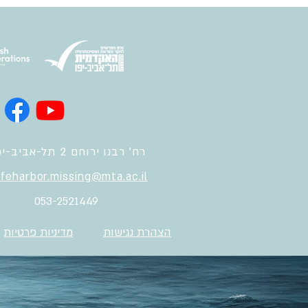
רח' רבנו ירוחם 2 תל-אביב-יפו
feharbor.missing@mta.ac.il
053-2521449
הצהרת נגישות
מדיניות פרטיות