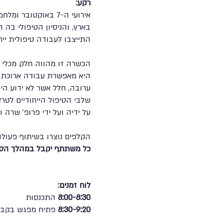
רקע:
אירועי ה-7 באוקטו
בארץ, והניסיון הטיפולי בה 
התייצבו לעבודה טיפולית ייחודי
הכשרה זו מהווה חלק מכלי ט
היא מאפשרת עבודה ארוכת טו
ערובה, חלל אשר לא ידוע היכ
שלבי הטיפול הייחודיים לטר
על ידיה ועל ידי פרופ' שרה וו
הקלפים נוצרו בשיתוף פעולה
כל משתתף יקבל במהלך הסדנ
לוח זמנים:
8:00-8:30
התכנסות
8:30-9:20
פתיח מפגש בקבו