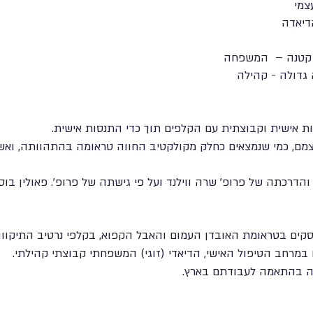
צמי
דיאדה
קטנה – המשפחה
 גדולה - קהילה
 אישית וקבוצתית עם הקלפים תוך כדי התנסות אישית.
צמם, כמי שנמצאים כחלק מקולקטיב החווה טראומה בהתהוותה, ואש
רכתה של פרופ' שרה ווילנד ועל פי גישתה של פרופ'. פאולין בוס
ים בטראומת האובדן העמום והאבל הקפוא, בקלפי נרטיב התיקווה
מרחב הטיפול האישי, הדיאדי (זוגי) המשפחתי קבוצתי קהילתי.
 בהתאמה לעבודתם בארץ.