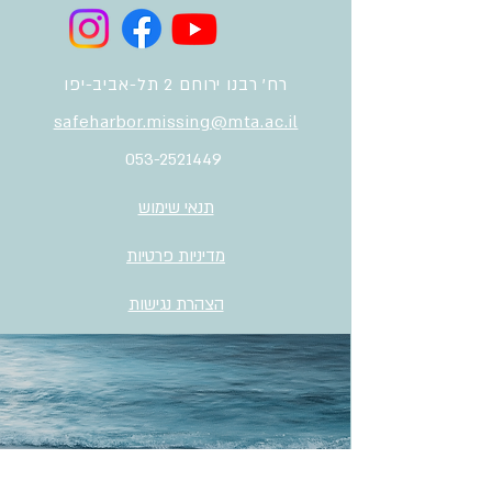
רח' רבנו ירוחם 2 תל-אביב-יפו
safeharbor.missing@mta.ac.il
053-2521449
תנאי שימוש
מדיניות פרטיות
הצהרת נגישות