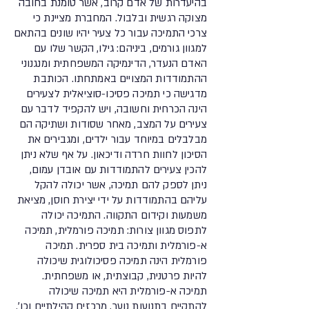
בהיעדרות של אדם קרוב, אשר טומנת בחובה
מצוקה רגשית ובלבול. המחברת מציינת כי
צרכי התמיכה עבור כל צעיר יהיו שונים בהתאם
למגוון גורמים, ביניהם: גילו, הקשר שלו עם
האדם הנעדר, הדינמיקה המשפחתית ומנגנוני
ההתמודדות המצויים באמתחתו. הכותבת
מדגישה כי תמיכה פסיכו-סוציאלית לצעירים
הינה הכרחית וחשובה, ויש להקפיד לדבר עם
צעירים על המצב, מאחר שסודות ושתיקה הם
מבלבלים במיוחד עבור ילדים, ומגבירים את
הסיכון לחוות חרדה ודיכאון. על אף שלא ניתן
להכין צעירים להתמודדות עם אובדן עמום,
ניתן לספק להם תמיכה, אשר יכולה להקל
עליהם בהתמודדות על ידי יצירת חוסן, מציאת
משמעות וקידום התקווה. התמיכה יכולה
לתפוס מגוון צורות: תמיכה פורמלית, תמיכה
א-פורמלית ותמיכה בית ספרית. תמיכה
פורמלית הינה תמיכה פסיכולוגית שיכולה
להיות פרטנית, קבוצתית, או משפחתית.
תמיכה א-פורמלית היא תמיכה שיכולה
להתקיים בתנועות נוער, מרכזים קהילתיים וכו׳.