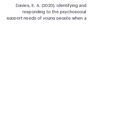
Davies, E. A. (2020). Identifying and
responding to the psychosocial
support needs of young people when a
loved one is a missing person (Doctoral
dissertation, The Australian Catholic
University).‏
רח' רבנו ירוחם 2 תל-אביב-יפו
safeharbor.missing@mta.ac.il
053-2521449
תנאי שימוש