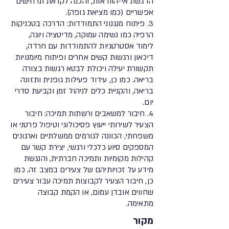
הדגשת אי-הוודאות, והכנה לקראת תרחישים
אפשריים (כמו מציאת גופה).
3. פיתוח מנגנוני התמודדות: הדרכה בטכניקות
הרפיה כמו נשימה עמוקה, מדיטציה ויוגה,
לימוד אסטרטגיות להתמודדות עם חרדה,
דיכאון ורגשות קשים אחרים ופיתוח מיומנויות
תקשורת יעילה ויכולת לבטא רגשות בצורה
בריאה. כמו כן, עידוד פעילות גופנית ותזונה
בריאה, והקניית כלים לניהול זמן וקביעת סדרי
יום.
4. חיבור למשאבים ורשתות תמיכה: חיבור
הצעיר לשירותי ייעוץ פסיכולוגי וטיפול פרטני או
משפחתי, הכוונה לגורמים ממשלתיים וארגונים
המספקים סיוע כלכלי ורגשי, יצירת קשר עם
קהילות מקומיות ותמיכה חברתית, והנגשת
מידע על זכויותיהם של צעירים במצב זה. כמו
כן, חיבור הצעיר לקבוצות תמיכה עבור צעירים
שחווים אובדן עמום, או הקמת קבוצה
מתאימה.
מקור