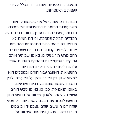
תמיכה בית ספרית תינתן בדרך בכלל על ידי
יועצות בית-ספריות.
המחברת טוענת כי על אף שקיימות עדויות
משמעותיות התומכות בחשיבותה של תמיכה
חברתית, צעירים רבים עדיין מדווחים כי הם לא
מקבלים תמיכה מספקת, וכי הם חשים לא
מובנים בתוך המערכות החברתיות המקיפות
אותם. לעיתים קרובות הם חשים שמסתירים
מהם פרטי מידע מסוים, באופן שמותיר אותם
עסוקים בספקולציות ובהסקת מסקנות אשר
עלולות לעיתים להיות אף גרועות יותר
מהמציאות. האתגר עבור הורים ומטפלים הוא
למצוא איזון בין הצורך להגן על הצעירים, לבין
ההכרח לשמור אותם מעורבים ומיודעים,
באופן תואם-גיל. כמו כן, באופן טבעי הורים
עשויים להימנע מלערוך שיחות על הנושא מתוך
החשש להפוך את המצב לקשה יותר, או מפני
שההורים חוששים שהם עצמם יהיו מוצפים
מדי ברגשות. אולם, הימנעות משיחות על