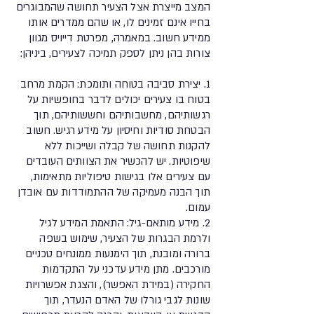
המצב מייצרת אצל הצעיר תחושה שהמבוגרים
בחייו אינם זמינים לו, או שהם ממדרים אותו
ממידע חשוב. במאמרה, מפרטת דייויס מגוון
צורות בהן ניתן לספק תמיכה לצעירים, ביניהן:
1. יצירת סביבה בטוחה ותומכת: הקמת מרחב
בטוח בו צעירים יכולים לדבר בחופשיות על
רגשותיהם, מחשבותיהם וחששותיהם, תוך
הבטחת סודיות וחיסיון על מידע רגיש. חשוב
להקנות תחושה של קבלה ושייכות ללא
שיפוטיות. יש להכשיר את הצוותים העובדים
עם צעירים אלו בגישות טיפוליות מתאימות,
תוך הבנה מעמיקה של ההתמודדות עם אובדן
עמום.
2. מידע מותאם-גיל: התאמת המידע לגיל
ולרמת הבגרות של הצעיר, שימוש בשפה
ברורה ומובנת, תוך הימנעות ממונחים טכניים
מורכבים. מתן מידע עדכני על התקדמות
החקירה (במידת האפשר), והצגת אפשרויות
שונות לגבי גורלו של האדם הנעדר, תוך