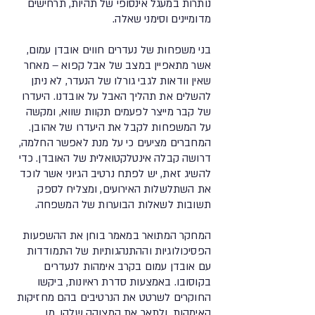
נותרות במעגל אינסופי של תהיות, תרחישים
מדומיינים וסימני שאלה.
בני משפחות של נעדרים חווים אובדן עמום,
אשר מתאפיין במצב של אבל קפוא – מאחר
שאין וודאות לגבי גורלו של הנעדר, לא ניתן
להשלים את תהליך האבל על אובדנו. היעדרו
של קבר מייצר לפעמים תקוות שווא, ומקשה
על המשפחות לקבל את היעדרו של אהובן.
המחברים מציעים כי על מנת לאפשר החלמה,
דרושה קבלה אינטלקטואלית של האובדן. כדי
להשיג זאת, יש לפתח נרטיב הגיוני אשר לוכד
את השתלשלות האירועים, ומצליח לספק
תשובות לשאלות הבוערות של המשפחה.
המחקר המתואר במאמר בוחן את ההשפעות
הפסיכולוגיות וההתנהגותיות של התמודדות
עם אובדן עמום בקרב אימהות לנעדרים
בקוסובו. באמצעות סדרת ראיונות, ביקשו
החוקרים לשרטט את הנרטיבים בהם מחזיקות
האימהות, ולתאר את המצוקה שלהן. מן