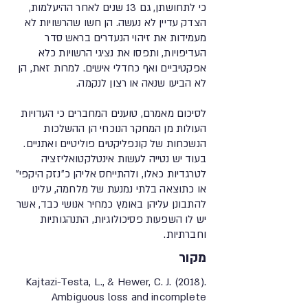
כי לתחושתן, גם 13 שנים לאחר ההיעלמות,
הצדק עדיין לא נעשה. הן חשו שהרשויות לא
מעמידות את זיהוי הנעדרים בראש סדר
העדיפויות, ותפסו את נציגי הרשויות כלא
אפקטיביים ואף כחדלי אישים. למרות זאת, הן
לא הביעו שנאה או רצון לנקמה.
לסיכום מאמרם, טוענים המחברים כי העדויות
העולות מן המחקר הנוכחי הן ההשלכות
הנשכחות של קונפליקטים פוליטיים ואתניים.
בעוד יש נטייה לעשות אינטלקטואליזציה
לטרגדיות כאלו, ולהתייחס אליהן כ״נזק היקפי״
או כתוצאה בלתי נמנעת של מלחמה, עלינו
להתבונן עליהן באומץ כמחיר אנושי כבד, אשר
יש לו השפעות פסיכולוגיות, התנהגותיות
וחברתיות.
מקור
Kajtazi-Testa, L., & Hewer, C. J. (2018).
Ambiguous loss and incomplete