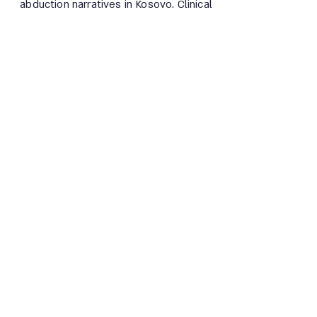
abduction narratives in Kosovo. Clinical
child psychology and psychiatry, 23(2),
333-345.‏
רח' רבנו ירוחם 2 תל-אביב-יפו
safeharbor.missing@mta.ac.il
053-2521449
תנאי שימוש
מדיניות פרטיות
הצהרת נגישות