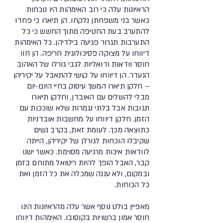
הראיונות עלה כי רוב האימהות היו נוכחות
כאשר בני משפחתן נלקחו. הן תיארו כי פחדו
להתערב בעת החטיפה מתוך החשש כי כל
התערבות תגרור פגיעה בילדיהן. כל האימהות
דיווחו על מצוקה פסיכולוגית חריפה. הן חוו
חוסר וודאות ודואליות לגבי גורלו של האהוב
הנעדר. הן דיווחו על קושי להתאבל על יקיריהן
– חלקן תיארו המשך עיסוק בחיי היום-יום
מבלי להשלים עם האובדן, וחלקן תיארו
תגובות אבל בלתי נגמרות שלא שוככות עם
הזמן. חלקן דיווחו על מחשבות אובדניות
כתוצאה מכך. לעומת זאת, בקרב נשים
שקיבלו הוכחות לגורלן של יקיריהן, הייתה
לוודאות איכות מרגיעה מסוימת. כאשר ישנו
קבר, האבל הופך להיות ריטואל מתוחם בזמן
ובמקום, ולא עננה שמכלה את כל הזמן ואת
כל הכוחות.
מאפיין בולט נוסף אשר עלה מהראיונות הינו
חוסר אמון ברשויות בקוסובו. האימהות דיווחו