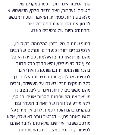
סוף הסיפור אינו ידוע – כמו במקרים של
חטיפה ונעדרות, נוצר נרטיב חלקי, מטושטש או
מלא בסתירות פנימיות. המאמר הנוכחי מבקש
לבחון את ההשפעות הפסיכולוגיות
וההתנהגותיות של נרטיבים כאלו.
בסוף שנות ה-90 בזמן המלחמה בקוסובו,
אלפי גברים דווחו כנעדרים, וגורלם של רבים
מהם עדיין אינו נודע. היעלמות כפויה היא כלי
נפוץ לדיכוי פוליטי, והיא בדרך כלל מלווה
בהכחשה מוסדית ובהשתקה. האחראים
לחטיפה או להיעלמות בנסיבות כאלו בדרך
כלל חומקים מבלי לשלם על מעשיהם, ורבים
מהם ממשיכים לחיות חיים רגילים. מצב זה
משאיר את המשפחות חסרות אונים. בנוסף,
ללא מידע על גורלו של האהוב הנעדר (גם
במקרים בהם הוכרז כמת, לרוב אין מידע על
רגעיו האחרונים) – הנרטיב נותר לא שלם, אלא
מורכב משברי אירועים שלא ניתן לחבר אותם
לסיפור קוהרנטי. במצב כזה, המשפחות